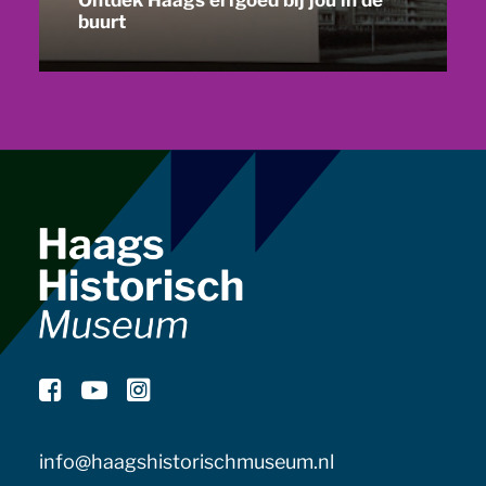
Ontdek Haags erfgoed bij jou in de
buurt
info@haagshistorischmuseum.nl